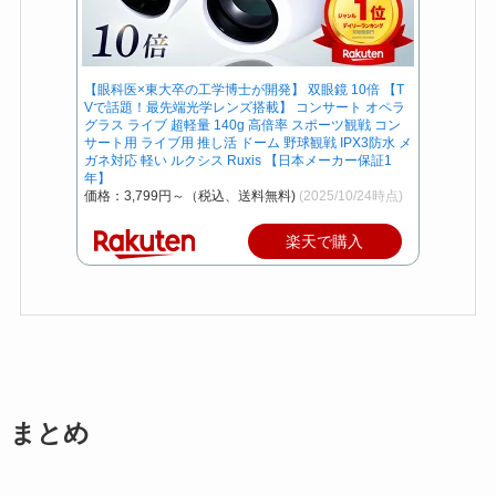
【眼科医×東大卒の工学博士が開発】 双眼鏡 10倍 【T
Vで話題！最先端光学レンズ搭載】 コンサート オペラ
グラス ライブ 超軽量 140g 高倍率 スポーツ観戦 コン
サート用 ライブ用 推し活 ドーム 野球観戦 IPX3防水 メ
ガネ対応 軽い ルクシス Ruxis 【日本メーカー保証1
年】
価格：3,799円～（税込、送料無料)
(2025/10/24時点)
楽天で購入
まとめ